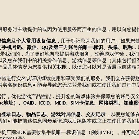
用服务时主动提供的或因为使用服务而产生的信息，用以向您提
识信息
及
个人常用设备信息
，用于标记您为我们的用户。如果您
您
手机号码、微信、
及第三方账号的唯一标识、头像、昵称
，
QQ
登录我们的，为了更好地向您提供游戏服务，改善游戏体验，我
以及您在我们中的相关操作信息、游戏信息等信息（具体包括但
产品具体情况为您提供相关权限，以便您可以对是否展示前述相
们用户需进行实名认证以继续使用和享受我们的服务。我们会在获得
供实名身份信息可能会导致您无法登录我们或在使用我们过程中
正常运行，优化游戏产品性能，提升您的游戏体验并保障您的账号安
地址）、
、
、
、
卡信息、网络类型、加速度
ac
OAID
ICCID
MEID
SIM
如
登录日志、物品日志、游戏对局信息、交友记录
，以便您能够
我们可能把前述信息同步至该游戏后续版本或您正在使用的我们
手机厂商SDK需要收集手机唯一标识信息（例如IMEI），并可能
方
SDK目录》。