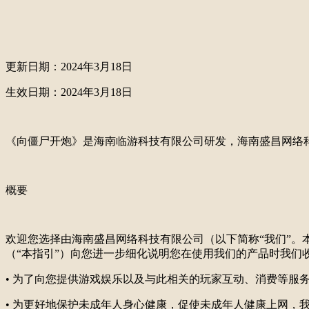
更新日期：
202
4
年
3
月
1
8
日
生效日期：
202
4
年
3
月
1
8
日
《向僵尸开炮》是海南临游科技有限公司研发，
海南盛昌网络
概要
欢迎您选择由
海南盛昌网络科技有限公司
（以下简称
“我们”。
（
“本指引”）向您进一步细化说明您在使用我们的产品时我
• 为了向您提供游戏娱乐以及与此相关的玩家互动、消费等服
• 为更好地保护未成年人身心健康，促使未成年人健康上网，